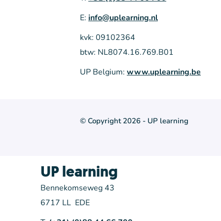
E:
info@uplearning.nl
kvk: 09102364
btw: NL8074.16.769.B01
UP Belgium:
www.uplearning.be
© Copyright 2026 - UP learning
UP learning
Bennekomseweg 43
6717 LL EDE