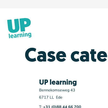
Case cate
UP learning
Bennekomseweg 43
6717 LL Ede
T:
+31 (0)88 44 66 700