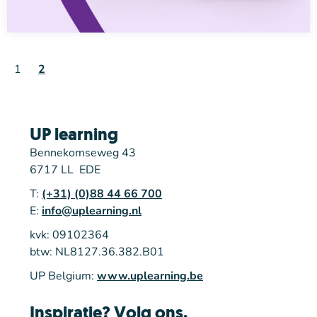
1
2
UP learning
Bennekomseweg 43
6717 LL EDE
T:
(+31) (0)88 44 66 700
E:
info@uplearning.nl
kvk: 09102364
btw: NL8127.36.382.B01
UP Belgium:
www.uplearning.be
Inspiratie? Volg ons.