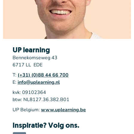
UP learning
Bennekomseweg 43
6717 LL EDE
T:
(+31) (0)88 44 66 700
E:
info@uplearning.nl
kvk: 09102364
btw: NL8127.36.382.B01
UP Belgium:
www.uplearning.be
Inspiratie? Volg ons.