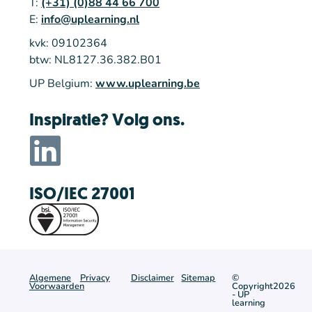
T:
(+31) (0)88 44 66 700
E:
info@uplearning.nl
kvk: 09102364
btw: NL8127.36.382.B01
UP Belgium:
www.uplearning.be
Inspiratie? Volg ons.
ISO/IEC 27001
Algemene
Privacy
Disclaimer
Sitemap
©
Voorwaarden
Copyright2026
- UP
learning