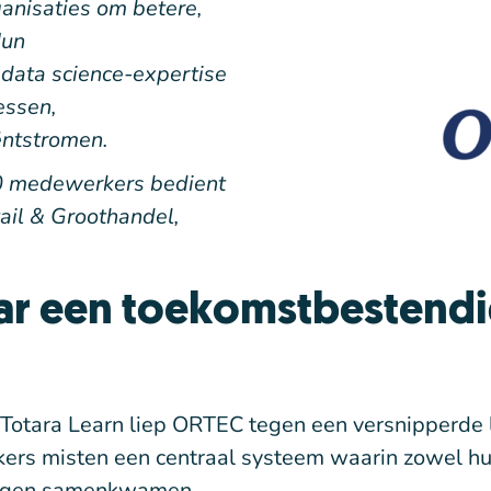
anisaties om betere,
Hun
data science-expertise
essen,
ëntstromen.
0 medewerkers bedient
ail & Groothandel,
ar een toekomstbestend
Totara Learn liep ORTEC tegen een versnipperde l
kers misten een centraal systeem waarin zowel hu
ringen samenkwamen.