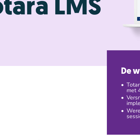
otara LMS
De w
Tota
met 
Versn
imple
Werel
sessi