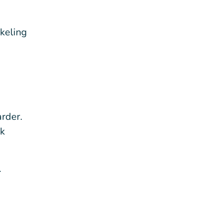
kkeling
rder.
jk
.