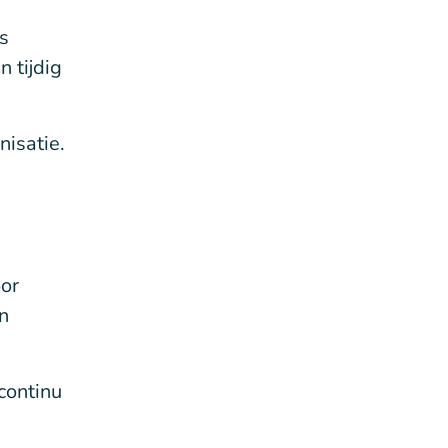
s
n tijdig
nisatie.
oor
n
continu